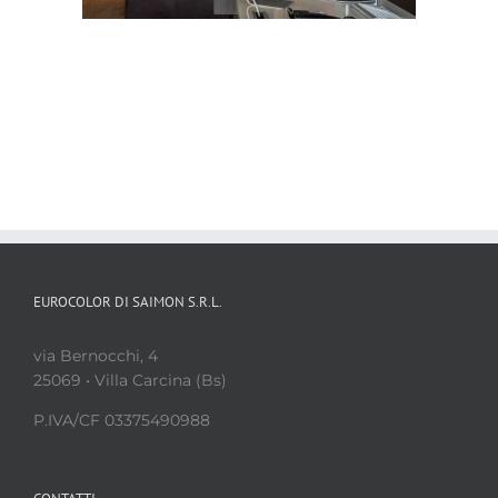
EUROCOLOR DI SAIMON S.R.L.
via Bernocchi, 4
25069 • Villa Carcina (Bs)
P.IVA/CF 03375490988