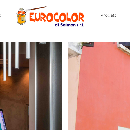
i
Progetti
tenedolo
tura