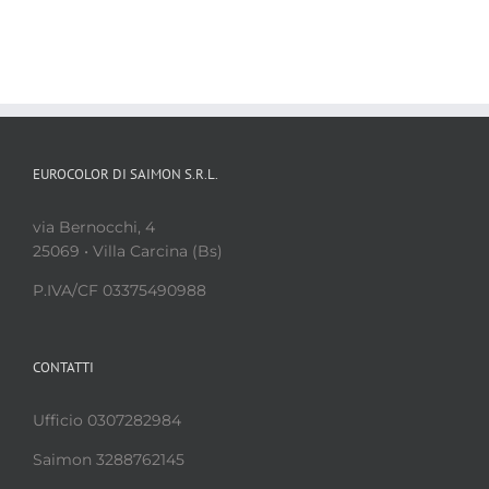
EUROCOLOR DI SAIMON S.R.L.
via Bernocchi, 4
25069 • Villa Carcina (Bs)
P.IVA/CF 03375490988
CONTATTI
Ufficio 0307282984
Saimon 3288762145